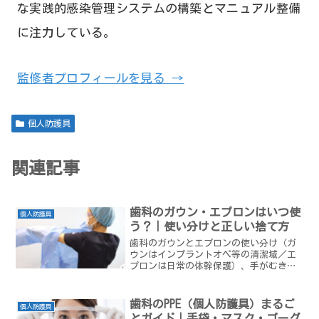
な実践的感染管理システムの構築とマニュアル整備
に注力している。
監修者プロフィールを見る →
個人防護具
関連記事
歯科のガウン・エプロンはいつ使
個人防護具
う？｜使い分けと正しい捨て方
歯科のガウンとエプロンの使い分け（ガ
ウンはインプラントオペ等の清潔域／エ
プロンは日常の体幹保護）、手がむき出
しのエプロンの考え方、1患者1交換、汚
染を広げない捨て方まで、臨床現場の視
点で解説します。
歯科のPPE（個人防護具）まるご
個人防護具
とガイド｜手袋・マスク・ゴーグ