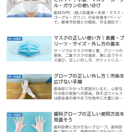
ル・ガウンの使い分け
歯科のPPE（個人防護具＝手袋・マスク・
ゴーグル・ガウン）の全体像を1ページ
で。標準予防策との関係、守る部位での
選び方、着脱の順番と詳しい記事へのリ
ンクをまとめた保存版です。
マスクの正しい使い方｜表裏・プ
個人防護具
リーツ・サイズ・外し方の基本
サージカルマスクの表と裏、プリーツの
意味、二重マスクの是非、顔に合うサイ
ズ選び、正しい外し方、ポケットに入れ
ない理由まで。毎日使うマスクの“基本
のき”を歯科の現場目線でやさしく解説
します。
グローブの正しい外し方｜汚染を
個人防護具
広げない手順
感染症にかかった家族がいると、心配な
のは他の家族への感染。例えばウイルス
は感染者の便やおう吐物中に大量に存在
します。
歯科グローブの正しい使用方法を
個人防護具
見直そう
歯科診療に欠かせないグローブ。歯科診
療に関わらず、医療現場に欠かせないの