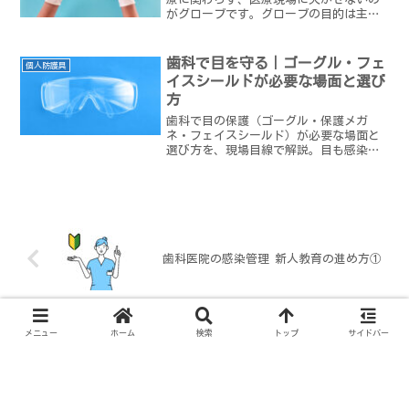
がグローブです。グローブの目的は主に
血液や体液の感染性物質に触れるとき、
歯科で目を守る｜ゴーグル・フェ
個人防護具
イスシールドが必要な場面と選び
方
歯科で目の保護（ゴーグル・保護メガ
ネ・フェイスシールド）が必要な場面と
選び方を、現場目線で解説。目も感染の
入口である理由、ふつうのメガネでは足
りない理由、患者さんの目を守る大切さ
まで。
歯科医院の感染管理 新人教育の進め方①
医療現場でネイルはしていい？｜歯科ス
メニュー
ホーム
検索
トップ
サイドバー
タッフの爪と感染管理