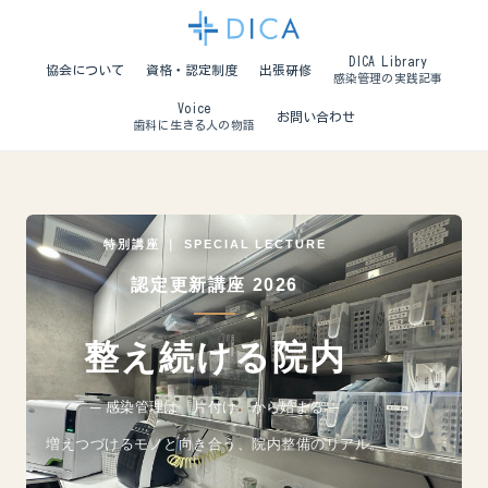
DICA Library
協会について
資格・認定制度
出張研修
感染管理の実践記事
Voice
お問い合わせ
歯科に生きる人の物語
特別講座 ｜ SPECIAL LECTURE
認定更新講座 2026
整え続ける院内
─ 感染管理は
「片付け」から始まる ─
増えつづけるモノと向き合う、
院内整備のリアル。